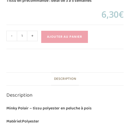
Tissu en précommande : délai de 3 à 5 semaines
6,30
€
-
+
AJOUTER AU PANIER
DESCRIPTION
Description
Minky Polair – tissu polyester en peluche à pois
Matériel:Polyester